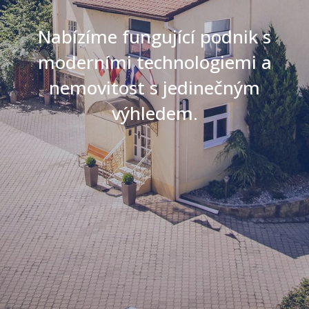
Nabízíme fungující podnik s
moderními technologiemi a
nemovitost s jedinečným
výhledem.