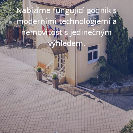
Nabízíme fungující podnik s
moderními technologiemi a
nemovitost s jedinečným
výhledem.