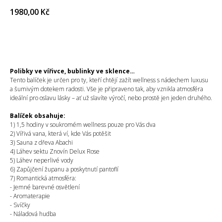
1980,00
Kč
KOUPIT
Polibky ve vířivce, bublinky ve sklence…
Tento balíček je určen pro ty, kteří chtějí zažít wellness s nádechem luxusu
a šumivým dotekem radosti. Vše je připraveno tak, aby vznikla atmosféra
ideální pro oslavu lásky – ať už slavíte výročí, nebo prostě jen jeden druhého.
Balíček obsahuje:
1) 1,5 hodiny v soukromém wellness pouze pro Vás dva
2) Vířivá vana, která ví, kde Vás potěšit
3) Sauna z dřeva Abachi
4) Láhev sektu Znovín Delux Rose
5) Láhev neperlivé vody
6) Zapůjčení županu a poskytnutí pantoflí
7) Romantická atmosféra:
- Jemné barevné osvětlení
- Aromaterapie
- Svíčky
- Náladová hudba